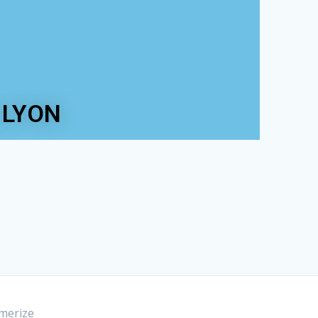
6 LYON
merize