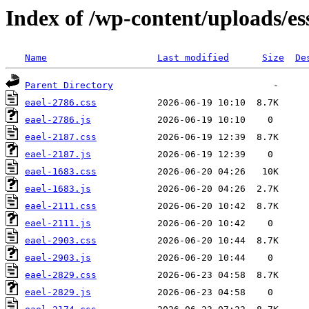
Index of /wp-content/uploads/e
Name
Last modified
Size
De
Parent Directory
eael-2786.css
eael-2786.js
eael-2187.css
eael-2187.js
eael-1683.css
eael-1683.js
eael-2111.css
eael-2111.js
eael-2903.css
eael-2903.js
eael-2829.css
eael-2829.js