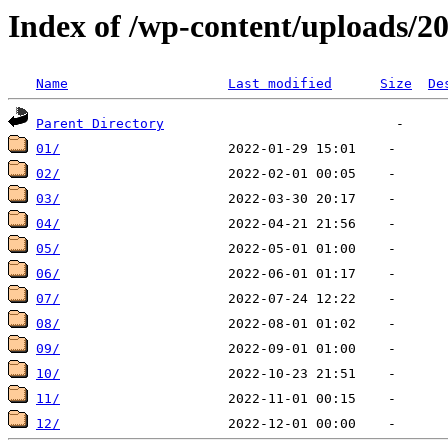
Index of /wp-content/uploads/2
Name
Last modified
Size
De
Parent Directory
01/
02/
03/
04/
05/
06/
07/
08/
09/
10/
11/
12/